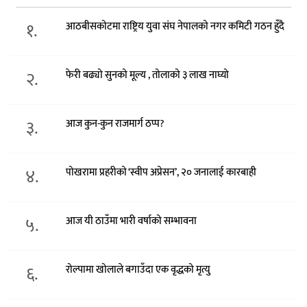
१.
आठबीसकोटमा राष्ट्रिय युवा संघ नेपालको नगर कमिटी गठन हुँदै
२.
फेरी बढ्यो सुनको मूल्य , तोलाको ३ लाख नाघ्यो
३.
आज कुन-कुन राजमार्ग ठप्प?
४.
पोखरामा प्रहरीको ‘स्वीप अप्रेसन’, २० जनालाई कारबाही
५.
आज यी ठाउँमा भारी वर्षाको सम्भावना
६.
रोल्पामा खोलाले बगाउँदा एक वृद्धको मृत्यु