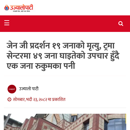
समाचार
☰
राजनीति
जेन जी प्रदर्शन १९ जनाको मृत्यु, ट्रमा
विशेष
सेन्टरमा ४९ जना घाइतेको उपचार हुँदै
आर्थिक
एक जना रुकुमका पनी
विचार
अन्तर्वार्ता
उज्यालो पाटी
मनोरञ्जन
सोमबार, भदौ २३, २०८२ मा प्रकाशित
विज्ञान
प्रविधि
खेलकुद