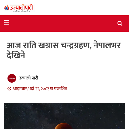
समाचार
☰
राजनीति
आज राति खग्रास चन्द्रग्रहण, नेपालभर
विशेष
देखिने
आर्थिक
विचार
उज्यालो पाटी
अन्तर्वार्ता
आइतबार, भदौ २२, २०८२ मा प्रकाशित
मनोरञ्जन
विज्ञान
प्रविधि
खेलकुद