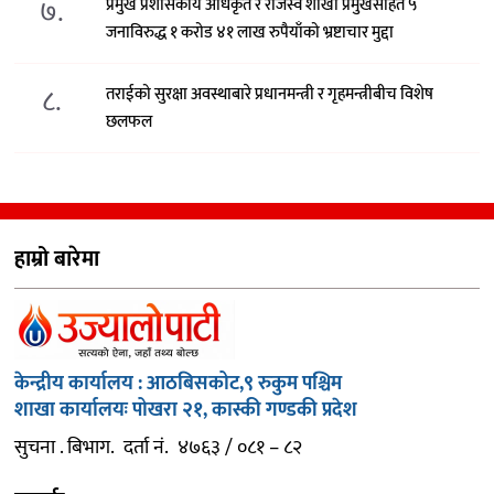
७.
प्रमुख प्रशासकीय अधिकृत र राजस्व शाखा प्रमुखसहित ५
जनाविरुद्ध १ करोड ४१ लाख रुपैयाँको भ्रष्टाचार मुद्दा
८.
तराईको सुरक्षा अवस्थाबारे प्रधानमन्त्री र गृहमन्त्रीबीच विशेष
छलफल
हाम्रो बारेमा
केन्द्रीय कार्यालय : आठबिसकोट,९ रुकुम पश्चिम
शाखा कार्यालयः पोखरा २१, कास्की गण्डकी प्रदेश
सुचना . बिभाग. दर्ता नं. ४७६३ / ०८१ – ८२