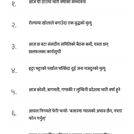
१.
आज यी ठाउँमा भारी वर्षाको सम्भावना
२.
रोल्पामा खोलाले बगाउँदा एक वृद्धको मृत्यु
३.
आज छ वटा संसदीय समितिको बैठक बस्दै, यस्ता छन्
छलफलका कार्यसूची
४.
इट्टा भट्टाको पर्खाल भत्किँदा दुई जना मजदुरको मृत्यु
५.
आज कोशी, बागमती, गण्डकी र लुम्बिनी प्रदेशमा भारी वर्षा हुने
६.
आयल निगमले फेरि भन्याे- ‘बजारमा ग्यासको अभाव छैन, नपाए
फोन गर्नुस्’