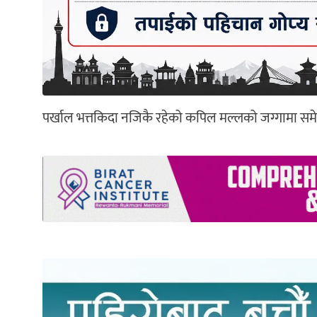
पर्खाल भत्तकिदा नजिकै रहेको कपिल मल्लको जग्गामा सम