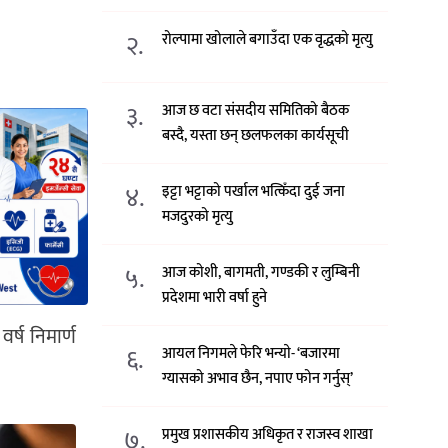
२.
रोल्पामा खोलाले बगाउँदा एक वृद्धको मृत्यु
३.
आज छ वटा संसदीय समितिको बैठक
बस्दै, यस्ता छन् छलफलका कार्यसूची
४.
इट्टा भट्टाको पर्खाल भत्किँदा दुई जना
मजदुरको मृत्यु
५.
आज कोशी, बागमती, गण्डकी र लुम्बिनी
प्रदेशमा भारी वर्षा हुने
र्ष निमार्ण
६.
आयल निगमले फेरि भन्याे- ‘बजारमा
ग्यासको अभाव छैन, नपाए फोन गर्नुस्’
७.
प्रमुख प्रशासकीय अधिकृत र राजस्व शाखा