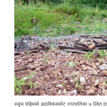
अन्य
रुकुम पश्चिमको आठविकसकोट नगरपालिका ७ स्थित डाफ