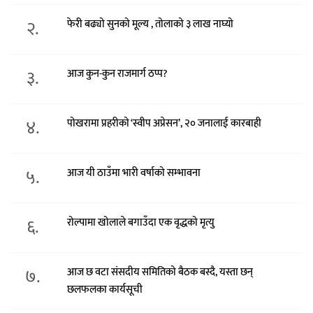
२.
फेरी बढ्यो सुनको मूल्य , तोलाको ३ लाख नाघ्यो
३.
आज कुन-कुन राजमार्ग ठप्प?
४.
पोखरामा प्रहरीको ‘स्वीप अप्रेसन’, २० जनालाई कारबाही
५.
आज यी ठाउँमा भारी वर्षाको सम्भावना
६.
रोल्पामा खोलाले बगाउँदा एक वृद्धको मृत्यु
७.
आज छ वटा संसदीय समितिको बैठक बस्दै, यस्ता छन्
छलफलका कार्यसूची