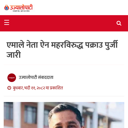
समाचार
☰
राजनीति
एमाले नेता ऐन महरविरुद्ध पक्राउ पुर्जी
विशेष
जारी
आर्थिक
विचार
उज्यालोपाटी संवाददाता
अन्तर्वार्ता
बुधबार, भदौ ११, २०८२ मा प्रकाशित
मनोरञ्जन
विज्ञान
प्रविधि
खेलकुद