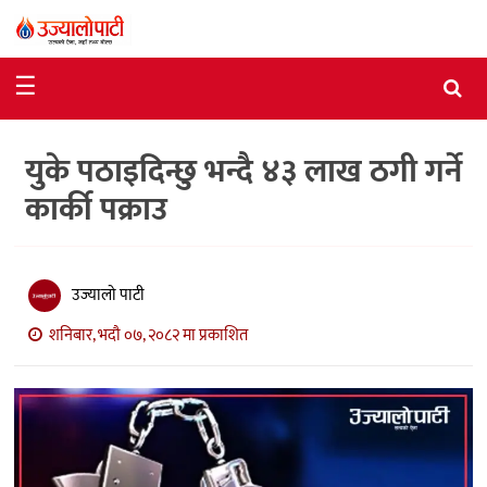
समाचार
☰
राजनीति
युके पठाइदिन्छु भन्दै ४३ लाख ठगी गर्ने
विशेष
कार्की पक्राउ
आर्थिक
विचार
उज्यालो पाटी
अन्तर्वार्ता
शनिबार, भदौ ०७, २०८२ मा प्रकाशित
मनोरञ्जन
विज्ञान
प्रविधि
खेलकुद