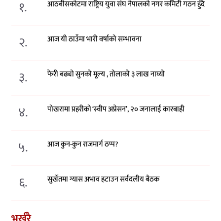
१.
आठबीसकोटमा राष्ट्रिय युवा संघ नेपालको नगर कमिटी गठन हुँदै
२.
आज यी ठाउँमा भारी वर्षाको सम्भावना
३.
फेरी बढ्यो सुनको मूल्य , तोलाको ३ लाख नाघ्यो
४.
पोखरामा प्रहरीको ‘स्वीप अप्रेसन’, २० जनालाई कारबाही
५.
आज कुन-कुन राजमार्ग ठप्प?
६.
सुर्खेतमा ग्यास अभाव हटाउन सर्वदलीय बैठक
भर्खरै