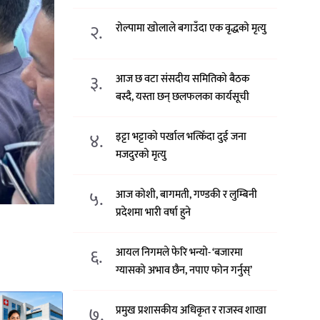
२.
रोल्पामा खोलाले बगाउँदा एक वृद्धको मृत्यु
३.
आज छ वटा संसदीय समितिको बैठक
बस्दै, यस्ता छन् छलफलका कार्यसूची
४.
इट्टा भट्टाको पर्खाल भत्किँदा दुई जना
मजदुरको मृत्यु
५.
आज कोशी, बागमती, गण्डकी र लुम्बिनी
प्रदेशमा भारी वर्षा हुने
६.
आयल निगमले फेरि भन्याे- ‘बजारमा
ग्यासको अभाव छैन, नपाए फोन गर्नुस्’
७.
प्रमुख प्रशासकीय अधिकृत र राजस्व शाखा