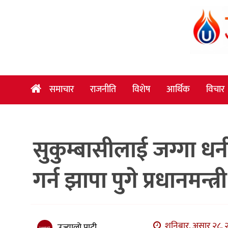
समाचार
राजनीति
विशेष
समाचार
राजनीति
विशेष
आर्थिक
विचार
आर्थिक
विचार
सुकुम्बासीलाई जग्गा धन
अन्तर्वार्ता
मनोरञ्जन
गर्न झापा पुगे प्रधानमन्त्री
विज्ञान
प्रविधि
खेलकुद
शनिबार, असार २८, २
उज्यालो पाटी