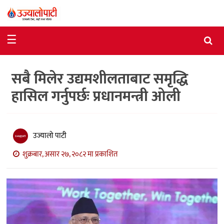
समाचार
☰
राजनीति
सबै मिलेर उद्यमशीलताबाट समृद्धि
विशेष
हासिल गर्नुपर्छः प्रधानमन्त्री ओली
आर्थिक
विचार
उज्यालो पाटी
अन्तर्वार्ता
शुक्रबार, असार २७, २०८२ मा प्रकाशित
मनोरञ्जन
विज्ञान
प्रविधि
खेलकुद