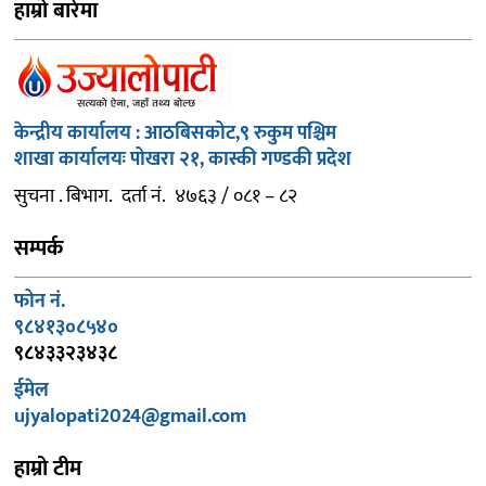
हाम्रो बारेमा
केन्द्रीय कार्यालय : आठबिसकोट,९ रुकुम पश्चिम
शाखा कार्यालयः पोखरा २१, कास्की गण्डकी प्रदेश
सुचना . बिभाग. दर्ता नं. ४७६३ / ०८१ – ८२
सम्पर्क
फोन नं.
९८४१३०८५४०
९८४३३२३४३८
ईमेल
ujyalopati2024@gmail.com
हाम्रो टीम