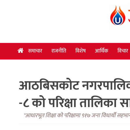
समाचार
राजनीति
विशेष
समाचार
राजनीति
विशेष
आर्थिक
विचार
आर्थिक
विचार
आठबिसकोट नगरपालिकाले
अन्तर्वार्ता
मनोरञ्जन
-८ को परिक्षा तालिका स
विज्ञान
प्रविधि
"आधारभूत शिक्षा को परिक्षामा ९१७ जना विधार्थी सहभागी 
खेलकुद