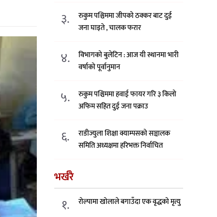
३.
रुकुम पश्चिममा जीपको ठक्कर बाट दुई
जना घाइते , चालक फरार
४.
विभागको बुलेटिन : आज यी स्थानमा भारी
वर्षाको पूर्वानुमान
५.
रुकुम पश्चिममा हवाई फायर गरि ३ किलो
अफिम सहित दुई जना पक्राउ
६.
राडीज्युला शिक्षा क्याम्पसको सञ्चालक
समिति अध्यक्षमा हरिभक्त निर्वाचित
भर्खरै
१.
रोल्पामा खोलाले बगाउँदा एक वृद्धको मृत्यु