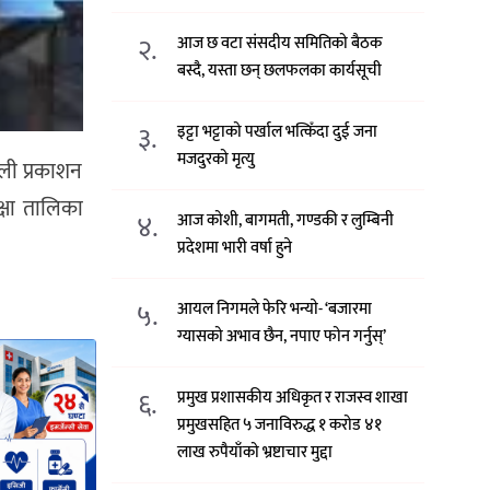
२.
आज छ वटा संसदीय समितिको बैठक
बस्दै, यस्ता छन् छलफलका कार्यसूची
३.
इट्टा भट्टाको पर्खाल भत्किँदा दुई जना
मजदुरको मृत्यु
वली प्रकाशन
्षा तालिका
४.
आज कोशी, बागमती, गण्डकी र लुम्बिनी
प्रदेशमा भारी वर्षा हुने
५.
आयल निगमले फेरि भन्याे- ‘बजारमा
ग्यासको अभाव छैन, नपाए फोन गर्नुस्’
६.
प्रमुख प्रशासकीय अधिकृत र राजस्व शाखा
प्रमुखसहित ५ जनाविरुद्ध १ करोड ४१
लाख रुपैयाँको भ्रष्टाचार मुद्दा