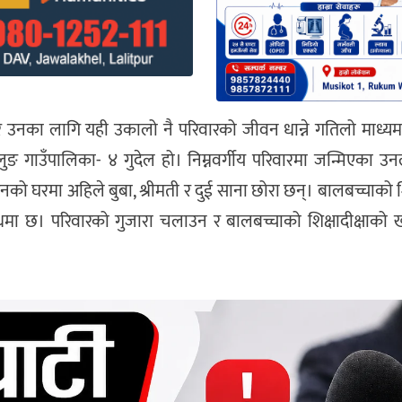
्दछ। तर उनका लागि यही उकालो नै परिवारको जीवन धान्ने गतिलो माध्
ुलुङ गाउँपालिका- ४ गुदेल हो। निम्नवर्गीय परिवारमा जन्मिएका उन
 उनको घरमा अहिले बुबा, श्रीमती र दुई साना छोरा छन्। बालबच्चाको शि
ँधमा छ। परिवारको गुजारा चलाउन र बालबच्चाको शिक्षादीक्षाको ख