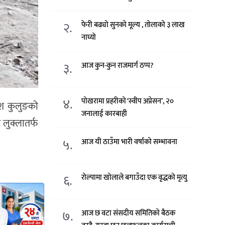
२.
फेरी बढ्यो सुनको मूल्य , तोलाको ३ लाख
नाघ्यो
३.
आज कुन-कुन राजमार्ग ठप्प?
४.
पोखरामा प्रहरीको ‘स्वीप अप्रेसन’, २०
ाश कुलुङको
जनालाई कारबाही
ट लुक्लातर्फ
५.
आज यी ठाउँमा भारी वर्षाको सम्भावना
६.
रोल्पामा खोलाले बगाउँदा एक वृद्धको मृत्यु
७.
आज छ वटा संसदीय समितिको बैठक