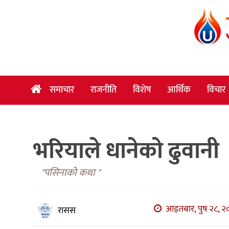
समाचार
राजनीति
विशेष
समाचार
राजनीति
विशेष
आर्थिक
विचार
आर्थिक
विचार
भरियाले धानेको ढुवानी
अन्तर्वार्ता
मनोरञ्जन
"पसिनाको कथा "
विज्ञान
प्रविधि
आइतबार, पुष २८, २०
रासस
खेलकुद