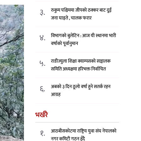
३.
रुकुम पश्चिममा जीपको ठक्कर बाट दुई
जना घाइते , चालक फरार
४.
विभागको बुलेटिन : आज यी स्थानमा भारी
वर्षाको पूर्वानुमान
५.
राडीज्युला शिक्षा क्याम्पसको सञ्चालक
समिति अध्यक्षमा हरिभक्त निर्वाचित
६.
अबको ३ दिन ठूलो वर्षा हुने सतर्क रहन
आग्रह
भर्खरै
१.
आठबीसकोटमा राष्ट्रिय युवा संघ नेपालको
नगर कमिटी गठन हुँदै