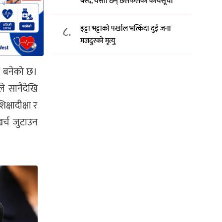
बस्दै, यस्ता छन् छलफलका कार्यसूची
८.
इट्टा भट्टाको पर्खाल भत्किँदा दुई जना
मजदुरको मृत्यु
यम बनेको छ।
ले सानैदेखि
क्षादीक्षा र
र्च जुटाउन