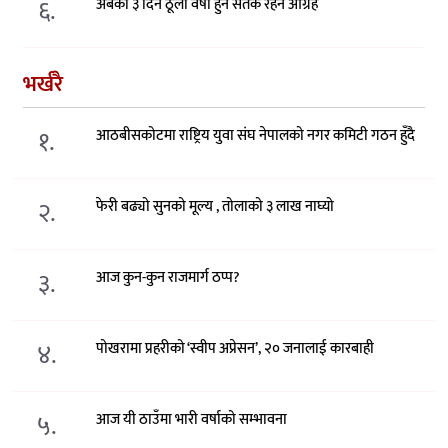
६.
अबको ३ दिन ठूलो वर्षा हुने सतर्क रहन आग्रह
भर्खरै
१.
आठबीसकोटमा राष्ट्रिय युवा संघ नेपालको नगर कमिटी गठन हुँदै
२.
फेरी बढ्यो सुनको मूल्य , तोलाको ३ लाख नाघ्यो
३.
आज कुन-कुन राजमार्ग ठप्प?
४.
पोखरामा प्रहरीको ‘स्वीप अप्रेसन’, २० जनालाई कारबाही
५.
आज यी ठाउँमा भारी वर्षाको सम्भावना