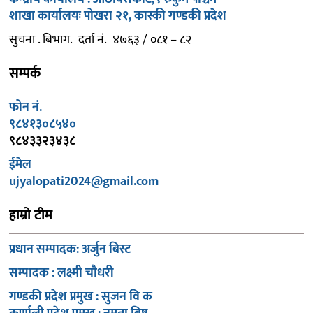
शाखा कार्यालयः पोखरा २१, कास्की गण्डकी प्रदेश
सुचना . बिभाग. दर्ता नं. ४७६३ / ०८१ – ८२
सम्पर्क
फोन नं.
९८४१३०८५४०
९८४३३२३४३८
ईमेल
ujyalopati2024@gmail.com
हाम्रो टीम
प्रधान सम्पादक: अर्जुन बिस्ट
सम्पादक : लक्ष्मी चौधरी
गण्डकी प्रदेश प्रमुख : सुजन वि क