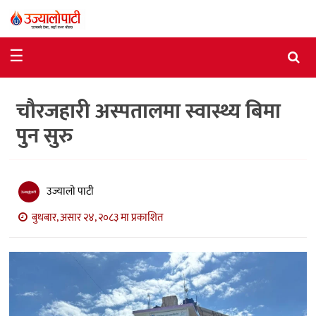
समाचार
☰
राजनीति
चौरजहारी अस्पतालमा स्वास्थ्य बिमा
विशेष
पुन सुरु
आर्थिक
विचार
उज्यालो पाटी
अन्तर्वार्ता
बुधबार, असार २४, २०८३ मा प्रकाशित
मनोरञ्जन
विज्ञान
प्रविधि
खेलकुद