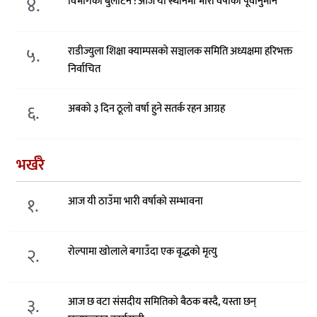
४.
विभागको बुलेटिन : आज यी स्थानमा भारी वर्षाको पूर्वानुमान
५.
राडीज्युला शिक्षा क्याम्पसको सञ्चालक समिति अध्यक्षमा हरिभक्त
निर्वाचित
६.
अबको ३ दिन ठूलो वर्षा हुने सतर्क रहन आग्रह
भर्खरै
१.
आज यी ठाउँमा भारी वर्षाको सम्भावना
२.
रोल्पामा खोलाले बगाउँदा एक वृद्धको मृत्यु
३.
आज छ वटा संसदीय समितिको बैठक बस्दै, यस्ता छन्