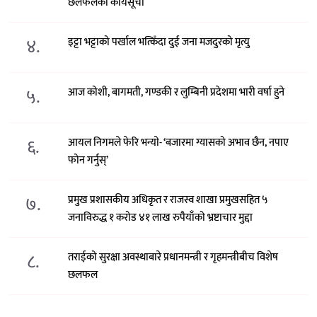
छलफलका कार्यसूची
४.
इट्टा भट्टाको पर्खाल भत्किँदा दुई जना मजदुरको मृत्यु
५.
आज कोशी, बागमती, गण्डकी र लुम्बिनी प्रदेशमा भारी वर्षा हुने
६.
आयल निगमले फेरि भन्याे- ‘बजारमा ग्यासको अभाव छैन, नपाए
फोन गर्नुस्’
७.
प्रमुख प्रशासकीय अधिकृत र राजस्व शाखा प्रमुखसहित ५
जनाविरुद्ध १ करोड ४१ लाख रुपैयाँको भ्रष्टाचार मुद्दा
८.
तराईको सुरक्षा अवस्थाबारे प्रधानमन्त्री र गृहमन्त्रीबीच विशेष
छलफल