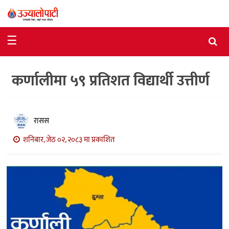
समाचार
☰
राजनीति
कर्णालीमा ५९ प्रतिशत विद्यार्थी उत्तीर्ण
विशेष
आर्थिक
विचार
रासस
शनिबार, जेठ ०२, २०८३ मा प्रकाशित
अन्तर्वार्ता
मनोरञ्जन
विज्ञान
प्रविधि
खेलकुद