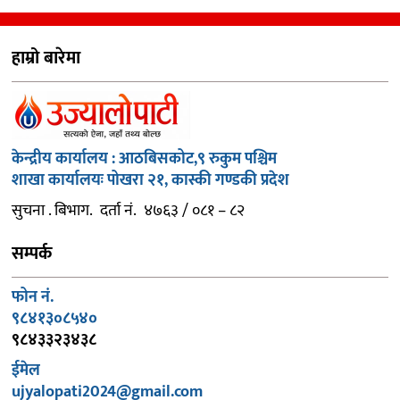
हाम्रो बारेमा
केन्द्रीय कार्यालय : आठबिसकोट,९ रुकुम पश्चिम
शाखा कार्यालयः पोखरा २१, कास्की गण्डकी प्रदेश
सुचना . बिभाग. दर्ता नं. ४७६३ / ०८१ – ८२
सम्पर्क
फोन नं.
९८४१३०८५४०
९८४३३२३४३८
ईमेल
ujyalopati2024@gmail.com