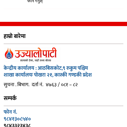
फोन गर्नुस्’
हाम्रो बारेमा
केन्द्रीय कार्यालय : आठबिसकोट,९ रुकुम पश्चिम
शाखा कार्यालयः पोखरा २१, कास्की गण्डकी प्रदेश
सुचना . बिभाग. दर्ता नं. ४७६३ / ०८१ – ८२
सम्पर्क
फोन नं.
९८४१३०८५४०
९८४३३२३४३८