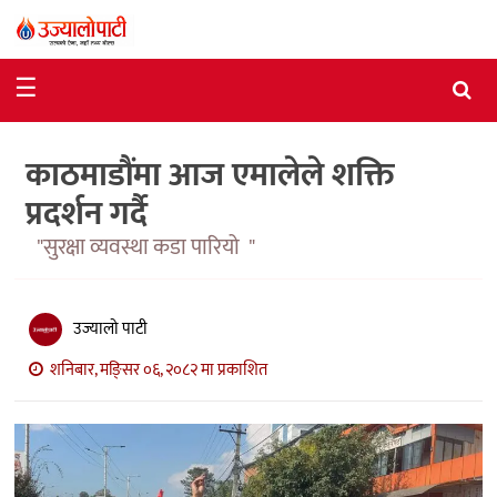
समाचार
☰
राजनीति
काठमाडौंमा आज एमालेले शक्ति
विशेष
प्रदर्शन गर्दै
आर्थिक
"सुरक्षा व्यवस्था कडा पारियो "
विचार
अन्तर्वार्ता
उज्यालो पाटी
मनोरञ्जन
शनिबार, मङि्सर ०६, २०८२ मा प्रकाशित
विज्ञान
प्रविधि
खेलकुद