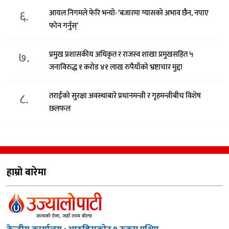
६.
आयल निगमले फेरि भन्याे- ‘बजारमा ग्यासको अभाव छैन, नपाए
फोन गर्नुस्’
७.
प्रमुख प्रशासकीय अधिकृत र राजस्व शाखा प्रमुखसहित ५
जनाविरुद्ध १ करोड ४१ लाख रुपैयाँको भ्रष्टाचार मुद्दा
८.
तराईको सुरक्षा अवस्थाबारे प्रधानमन्त्री र गृहमन्त्रीबीच विशेष
छलफल
हाम्रो बारेमा