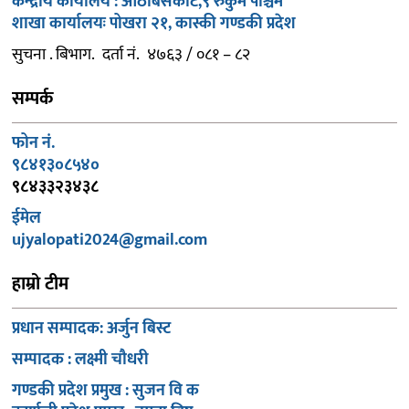
केन्द्रीय कार्यालय : आठबिसकोट,९ रुकुम पश्चिम
शाखा कार्यालयः पोखरा २१, कास्की गण्डकी प्रदेश
सुचना . बिभाग. दर्ता नं. ४७६३ / ०८१ – ८२
सम्पर्क
फोन नं.
९८४१३०८५४०
९८४३३२३४३८
ईमेल
ujyalopati2024@gmail.com
हाम्रो टीम
प्रधान सम्पादक: अर्जुन बिस्ट
सम्पादक : लक्ष्मी चौधरी
गण्डकी प्रदेश प्रमुख : सुजन वि क