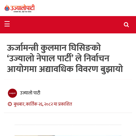
समाचार
☰
राजनीति
ऊर्जामन्त्री कुलमान घिसिङको
विशेष
‘उज्यालो नेपाल पार्टी’ ले निर्वाचन
आर्थिक
आयोगमा अद्यावधिक विवरण बुझायो
विचार
अन्तर्वार्ता
उज्यालो पाटी
मनोरञ्जन
बुधबार, कार्तिक २६, २०८२ मा प्रकाशित
विज्ञान
प्रविधि
खेलकुद