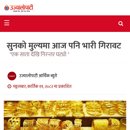
समाचार
☰
राजनीति
सुनको मुल्यमा आज पनि भारी गिरावट
विशेष
"एक साता देखि निरन्तर घट्यो "
आर्थिक
विचार
उज्यालोपाटी आर्थिक ब्युरो
अन्तर्वार्ता
मङ्गलबार, कार्तिक ११, २०८२ मा प्रकाशित
मनोरञ्जन
विज्ञान
प्रविधि
खेलकुद