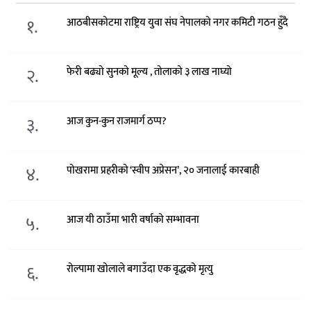
१.
आठबीसकोटमा राष्ट्रिय युवा संघ नेपालको नगर कमिटी गठन हुँदै
२.
फेरी बढ्यो सुनको मूल्य , तोलाको ३ लाख नाघ्यो
३.
आज कुन-कुन राजमार्ग ठप्प?
४.
पोखरामा प्रहरीको ‘स्वीप अप्रेसन’, २० जनालाई कारबाही
५.
आज यी ठाउँमा भारी वर्षाको सम्भावना
६.
रोल्पामा खोलाले बगाउँदा एक वृद्धको मृत्यु